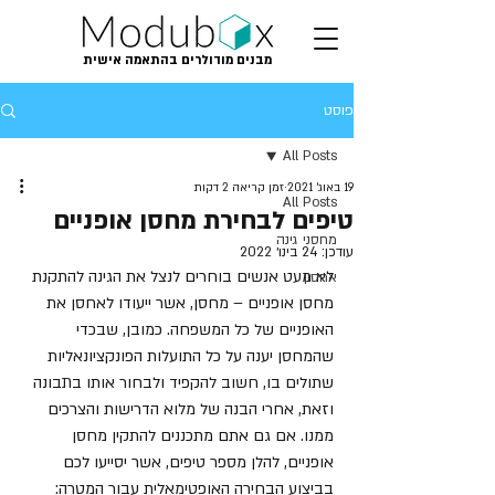
מבנים מודולרים בהתאמה אישית
פוסט
All Posts
19 באוג׳ 2021
זמן קריאה 2 דקות
All Posts
טיפים לבחירת מחסן אופניים
מחסני גינה
עודכן:
24 בינו׳ 2022
לא מעט אנשים בוחרים לנצל את הגינה להתקנת 
אחסון
מחסן אופניים – מחסן, אשר ייעודו לאחסן את 
האופניים של כל המשפחה. כמובן, שבכדי 
שהמחסן יענה על כל התועלות הפונקציונאליות 
שתולים בו, חשוב להקפיד ולבחור אותו בתבונה 
וזאת, אחרי הבנה של מלוא הדרישות והצרכים 
ממנו. אם גם אתם מתכננים להתקין מחסן 
אופניים, להלן מספר טיפים, אשר יסייעו לכם 
בביצוע הבחירה האופטימאלית עבור המטרה: