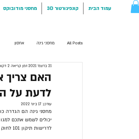
עמוד הבית
קונפיגורטור 3D
מחסני מודובוקס
All Posts
מחסני גינה
אחסון
21 בדצמ׳ 2021
זמן קריאה 2 דקות
האם צריך א
לדעת על הי
עודכן:
17 בינו׳ 2022
מחסני גינה הם הגדרה כו
יכולים לשמש אתכם למגוו
לדרישות תיקון 101 לחוק התכנון והבנייה שנכנס לתוקפו בשנת 2014. 