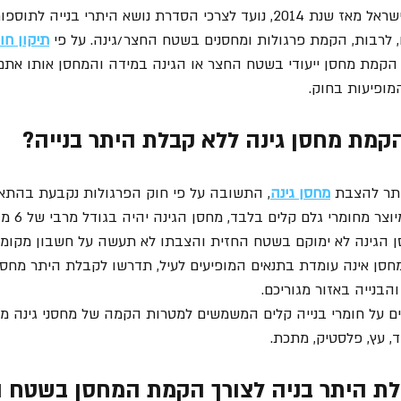
חוק הפרגולות המונהג בישראל מאז שנת 2014, נועד לצרכי הסדרת נושא היתרי בניי
 לרבות, הקמת פרגולות ומחסנים בשטח החצר/גינה. על פי 
תיקון חוק 1
הקמת מחסן ייעודי בשטח החצר או הגינה במידה והמחסן אותו אתם 
מופיעות בחוק. 
מת מחסן גינה ללא קבלת היתר בנייה?
תר להצבת 
מחסן גינה
, התשובה על פי חוק הפרגולות נקבעת בהתאם
מחסן הגינה חי
כן, מחסן הגינה לא ימוקם בשטח החזית והצבתו לא תעשה על חשבון מקומ
חסן אינה עומדת בתנאים המופיעים לעיל, תדרשו לקבלת היתר מחסן
הבנייה באזור מגוריכם. 
ם על חומרי בנייה קלים המשמשים למטרות הקמה של מחסני גינה מ
ד, עץ, פלסטיק, מתכת. 
ת היתר בניה לצורך הקמת המחסן בשטח ה