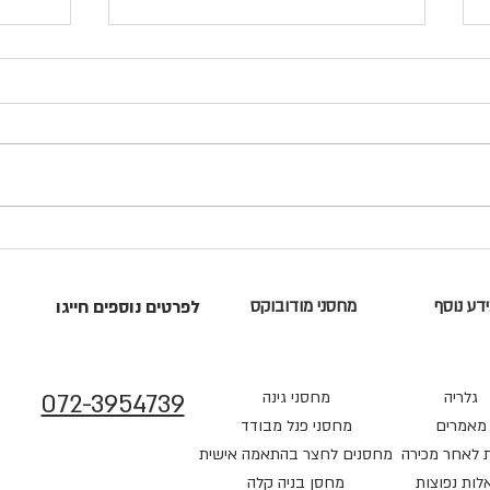
5 טיפים להתקנה מוצלחת של מחסן
מהן הב
גינה
לערוך 
דע נוסף
מחסני מודובוקס
לפרטים נוספים חייגו
גלריה
מחסני גינה
072-3954739
מאמרים
מחסני פנל מבודד
 לאחר מכירה
מחסנים לחצר בהתאמה אישית
ות נפוצות
מחסן בניה קלה